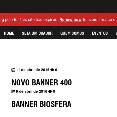
g plan for this site has expired.
Renew now
to avoid service di
HOME
SEJA UM DOADOR
QUEM SOMOS
EVENTOS
11 de abril de 2016
0
NOVO BANNER 400
9 de abril de 2016
0
BANNER BIOSFERA